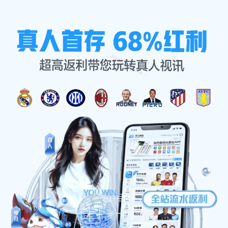
彩神(Vll)
彩神(Vll)股份有限公司
追求健康一起成长 | 老品牌大户首选购彩大厅
最新开奖结果
更多 >
彩种
期号
开奖号码
开奖时间
超级
05
12
18
26
2023-05-20
大乐
23056期
+
21:25:00
33
03
09
透