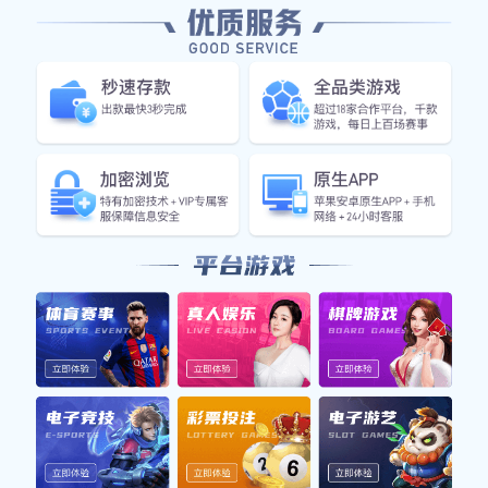
排列三
七星彩
七乐彩
彩票走势图预览
查看详细走势 >
[走势图区域：显示近30期号码分布折线图]
热门搜索